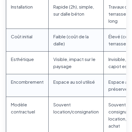
Installation
Rapide (2h), simple,
Travaux de
sur dalle béton
terrasseme
long
Coût initial
Faible (coût de la
Élevé (coû
dalle)
terrasseme
Esthétique
Visible, impact sur le
Invisible, s
paysage
capot est v
Encombrement
Espace au sol utilisé
Espace au 
préservé
Modèle
Souvent
Souvent en
contractuel
location/consignation
consignatio
location, r
achat