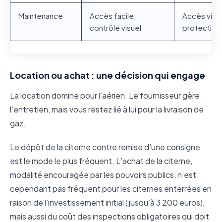
Maintenance
Accès facile,
Accès via l
contrôle visuel
protection 
Location ou achat : une décision qui engage
La location domine pour l’aérien. Le fournisseur gère
l’entretien, mais vous restez lié à lui pour la livraison de
gaz.
Le dépôt de la citerne contre remise d’une consigne
est le mode le plus fréquent. L’achat de la citerne,
modalité encouragée par les pouvoirs publics, n’est
cependant pas fréquent pour les citernes enterrées en
raison de l’investissement initial (jusqu’à 3 200 euros),
mais aussi du coût des inspections obligatoires qui doit