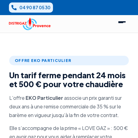
Aller
04 90 87 05 30
au
contenu
OFFRE EKO PARTICULIER
Un tarif ferme pendant 24 mois
et 500 € pour votre chaudière
L’offre
EKO Particulier
associe un prix garanti sur
deux ans à une remise commerciale de 35 % sur le
barème en vigueur jusqu’à la fin de votre contrat.
Elle s’accompagne de la prime « LOVE GAZ » : 500 €
en avoir gaz pour vous aider à remplacer votre