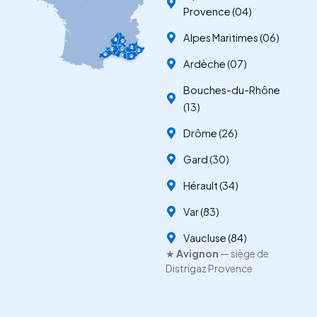
Provence (04)
Alpes Maritimes (06)
07
26
04
84
30
06
34
13
83
Ardèche (07)
Bouches-du-Rhône
(13)
Drôme (26)
Gard (30)
Hérault (34)
Var (83)
Vaucluse (84)
★
Avignon
— siège de
Distrigaz Provence