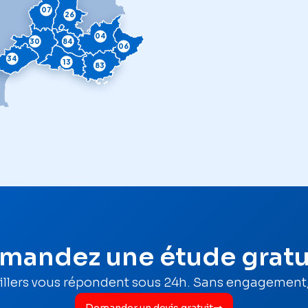
07
26
04
84
30
06
34
13
83
mandez une étude gratu
llers vous répondent sous 24h. Sans engagement, 