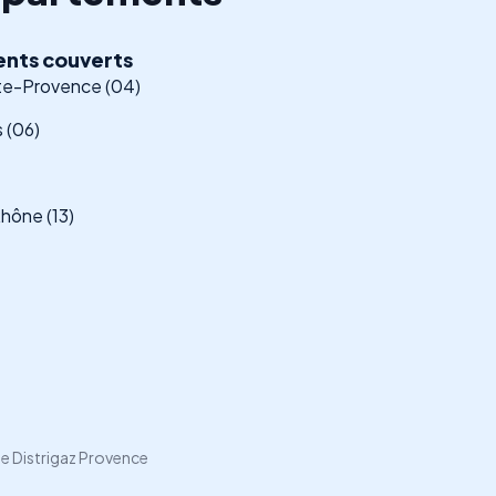
nts couverts
e-Provence (04)
 (06)
ône (13)
e Distrigaz Provence