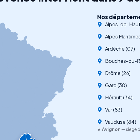
Nos départeme
Alpes-de-Haut
Alpes Maritimes
Ardèche (07)
Bouches-du-Rh
Drôme (26)
Gard (30)
Hérault (34)
Var (83)
Vaucluse (84)
★
Avignon
— siège d